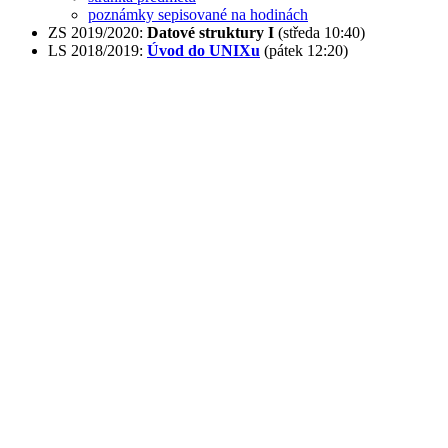
poznámky sepisované na hodinách
ZS 2019/2020:
Datové struktury I
(středa 10:40)
LS 2018/2019:
Úvod do UNIXu
(pátek 12:20)