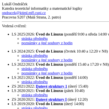
Lukáš Ondráček
Katedra teoretické informatiky a matematické logiky
ondracek@ktiml.mff.cuni.cz
Pracovna S207 (Malá Strana, 2. patro)
Vedená cvičení:
LS 2025/2026:
Úvod do Linuxu
(pondělí 9:00 a středa 14:00 
stránka předmětu
poznámky a jiné soubory z hodin
LS 2024/2025:
Úvod do Linuxu
(čtvrtek 10:40 a 12:20 v N8)
stránka předmětu
poznámky a jiné soubory z hodin
LS 2022/2023:
Úvod do Linuxu
(pondělí 15:40 a 17:20 v N8)
stránka předmětu
poznámky a jiné soubory z hodin
LS 2021/2022:
Úvod do Linuxu
(pondělí 14:00)
stránka předmětu
ZS 2021/2022:
Datové struktury 1
(úterý 15:40)
LS 2020/2021:
Úvod do Linuxu
(pátek 10:40)
stránka předmětu
ZS 2020/2021:
Datové struktury I
(úterý 12:20)
LS 2019/2020:
Úvod do Linuxu
(úterý 14:00)
stránka předmětu