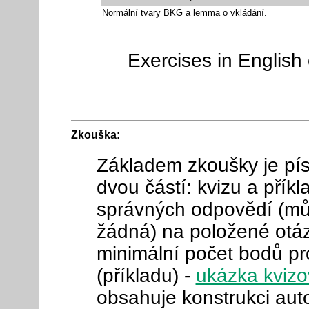
Normální tvary BKG a lemma o vkládání.
Exercises in Englis
Zkouška:
Základem zkoušky je pís
dvou částí: kvizu a přík
správných odpovědí (můž
žádná) na položené otázk
minimální počet bodů pr
(příkladu) -
ukázka kvizo
obsahuje konstrukci aut