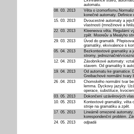
Ekvivalence stavů, automat
automatu.
08. 03. 2013
Věta o izomorfismu.Normali
konečné automaty.
Definice
15. 03. 2013
Dvoucestné automaty a jeji
vlastnosti (množinové a řetě
22. 03. 2013
Kleeneova věta. Regulární v
zpět. Mooreův a Mealyho stro
29. 03. 2013
Úvod do gramatik. Přepisova
gramatiky, ekvivalence s kon
05. 04. 2013
Bezkontextové gramatiky a j
stromy, jednoznačné/vícezna
12. 04. 2013
Zásobníkové automaty: vzta
stavem. Od gramatiky k aut
19. 04. 2013
Od automatu ke gramatice. D
Greibachové normální tvary 
26 .04. 2013
Chomského normální tvar bez
lemma. Dyckovy jazyky. Uzá
operace, substituce, kvocien
03. 05. 2013
Dokončení uzávěrových vlas
10. 05. 2013
Kontextové gramatiky, věta 
stroje na gramatiku a zpět.
17. 05. 2013
Lineárně omezené automaty. 
korespondenční problém. Záv
24. 05. 2013
odpadá