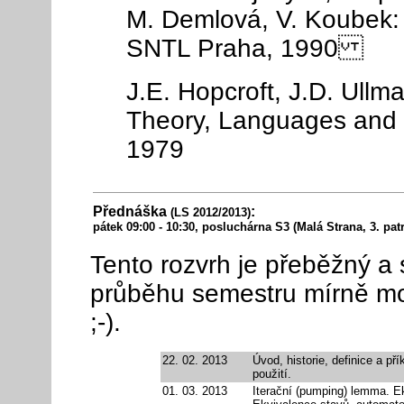
M. Demlová, V. Koubek: 
SNTL Praha, 1990
J.E. Hopcroft, J.D. Ullm
Theory, Languages and 
1979
Přednáška
:
(LS 2012/2013)
pátek 09:00 - 10:30, posluchárna S3 (Malá Strana, 3. pat
Tento rozvrh je přeběžný a
průběhu semestru mírně mod
;-).
22. 02. 2013
Úvod, historie, definice a p
použití.
01. 03. 2013
Iterační (pumping) lemma. E