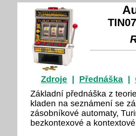
Au
TIN07
R
Zdroje
|
Přednáška
|
Základní přednáška z teori
kladen na seznámení se zák
zásobníkové automaty, Turin
bezkontexové a kontextové 