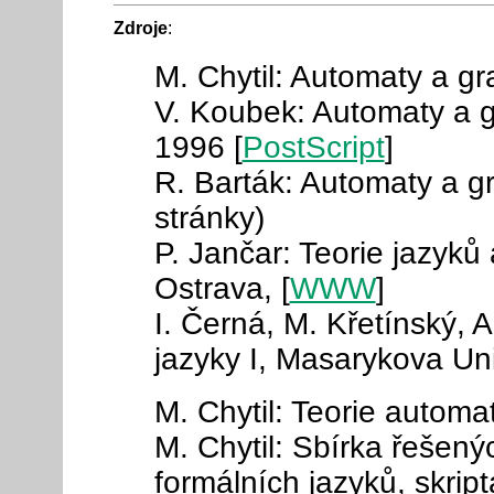
Zdroje
:
M. Chytil: Automaty a g
V. Koubek: Automaty a gr
1996 [
PostScript
]
R. Barták: Automaty a g
stránky)
P. Jančar: Teorie jazyk
Ostrava, [
WWW
]
I. Černá, M. Křetínský, 
jazyky I, Masarykova Uni
M. Chytil: Teorie automa
M. Chytil: Sbírka řešený
formálních jazyků, skript