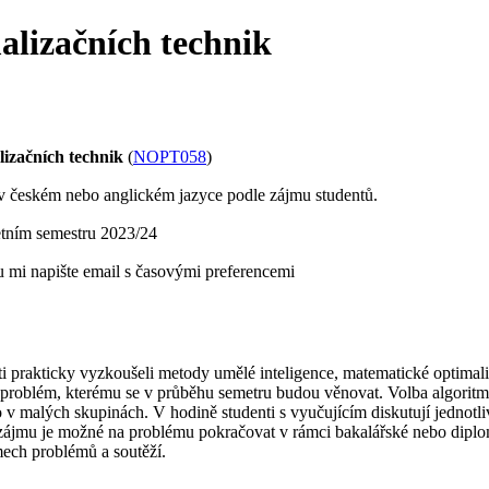
alizačních technik
lizačních technik
(
NOPT058
)
 českém nebo anglickém jazyce podle zájmu studentů.
etním semestru 2023/24
u mi napište email s časovými preferencemi
ti prakticky vyzkoušeli metody umělé inteligence, matematické optimali
 problém, kterému se v průběhu semetru budou věnovat. Volba algoritmů
v malých skupinách. V hodině studenti s vyučujícím diskutují jednotli
zájmu je možné na problému pokračovat v rámci bakalářské nebo diplom
mech problémů a soutěží.