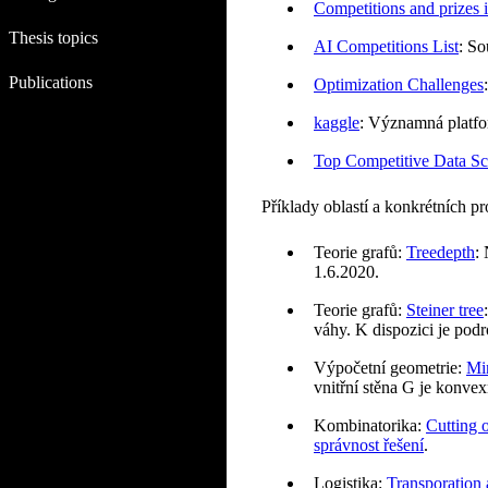
Competitions and prizes in
Thesis topics
AI Competitions List
: So
Publications
Optimization Challenges
kaggle
: Významná platfo
Top Competitive Data Sc
Příklady oblastí a konkrétních 
Teorie grafů:
Treedepth
:
1.6.2020.
Teorie grafů:
Steiner tree
váhy. K dispozici je podr
Výpočetní geometrie:
Mi
vnitřní stěna G je konvexn
Kombinatorika:
Cutting 
správnost řešení
.
Logistika:
Transporation 