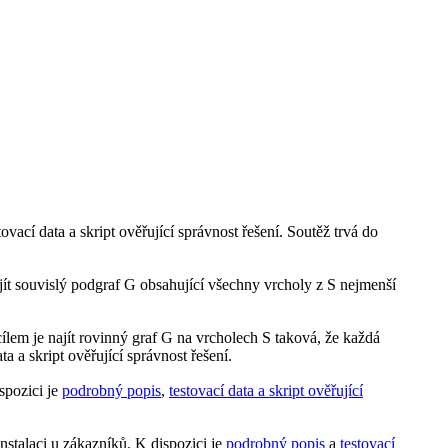
ovací data a skript ověřující správnost řešení. Soutěž trvá do
t souvislý podgraf G obsahující všechny vrcholy z S nejmenší
ílem je najít rovinný graf G na vrcholech S taková, že každá
a a skript ověřující správnost řešení.
spozici je
podrobný popis
,
testovací data a skript ověřující
instalaci u zákazníků. K dispozici je
podrobný popis
a
testovací