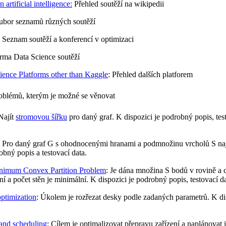
 artificial intelligence:
Přehled soutěží na wikipedii
ubor seznamů různých soutěží
: Seznam soutěží a konferencí v optimizaci
rma Data Science soutěží
ience Platforms other than Kaggle
: Přehled dalších platforem
problémů, kterým je možné se věnovat
 Najít
stromovou šířku
pro daný graf. K dispozici je podrobný popis, test
: Pro daný graf G s ohodnocenými hranami a podmnožinu vrcholů S nají
obný popis a testovací data.
nimum Convex Partition Problem
: Je dána množina S bodů v rovině a c
í a počet stěn je minimální. K dispozici je podrobný popis, testovací dat
optimization
: Úkolem je rozřezat desky podle zadaných parametrů. K di
and scheduling
: Cílem je optimalizovat přepravu zařízení a naplánovat 