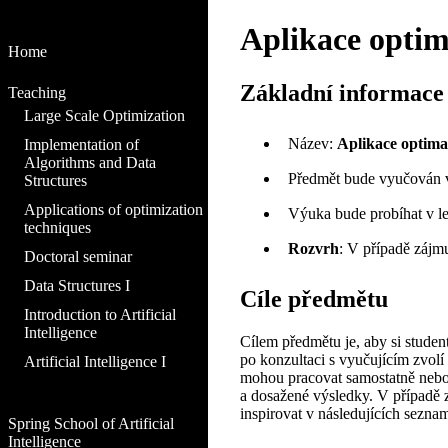
Aplikace optim
Home
Základní informace
Teaching
Large Scale Optimization
Název:
Aplikace optima
Implementation of
Algorithms and Data
Předmět bude vyučován v
Structures
Applications of optimization
Výuka bude probíhat v l
techniques
Rozvrh
: V případě zájm
Doctoral seminar
Data Structures I
Cíle předmětu
Introduction to Artificial
Intelligence
Cílem předmětu je, aby si studen
po konzultaci s vyučujícím zvolí
Artificial Intelligence I
mohou pracovat samostatně nebo 
a dosažené výsledky. V případě 
inspirovat v následujících sezna
Spring School of Artificial
Intelligence